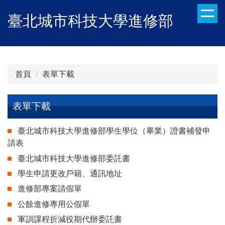
跳
臺北城市科技大學進修部
到
主
要
內
容
首頁
表單下載
區
表單下載
臺北城市科技大學進修部學生學位（畢業）證書補發申
請表
臺北城市科技大學進修部委託書
學生申請更改戶籍、通訊地址
進修部專案請假單
公餘進修專用公假單
軍訓課程折減役期代辦委託書