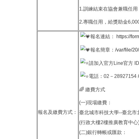
1.訓練結束在協會兼職任用，
2.專職任用，給獎助金6,00
報名連結：
https://f
報名簡章：
/var/file/
請加入官方Line官方 I
電話：02－28927154 
🌈 繳費方式
(一)現場繳費：
報名及繳費方式：
臺北城市科技大學--臺北市
(行政大樓2樓推廣教育中心
(二)銀行轉帳或匯款：