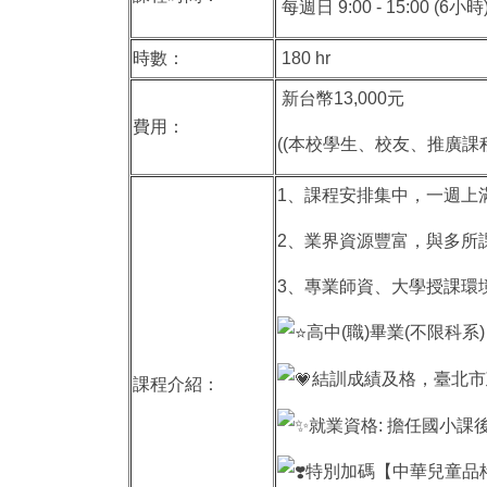
每週日 9:00 - 15:00 (
時數：
180 hr
新台幣13,000元
費用：
((本校學生、校友、推廣課程舊
1、課程安排集中，一週上
2、業界資源豐富，與多所
3、專業師資、大學授課環
高中(職)畢業(不限科系)
結訓成績及格，臺北市
課程介紹：
就業資格: 擔任國小
特別加碼【中華兒童品