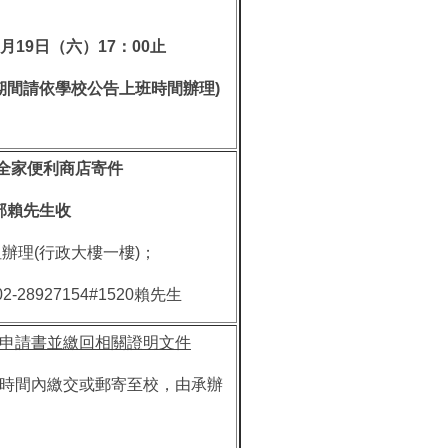
月
19
日（六）
17
：
00
止
期間請依學校公告上班時間辦理
)
全家便利商店寄件
部賴先生收
辦理(行政大樓一樓)；
927154#1520賴先生
申請書並繳回相關證明文件
理時間內繳交或郵寄至校，由承辦