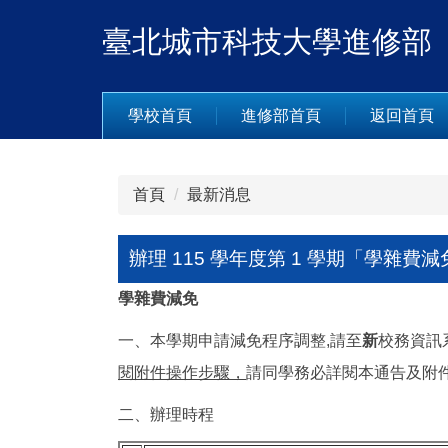
跳
臺北城市科技大學進修部
到
主
要
內
學校首頁
進修部首頁
返回首頁
容
區
首頁
最新消息
辦理 115 學年度第 1 學期「學雜費
學雜費減免
一、本學期申請減免程序調整,請至
新
校務資訊
閱附件操作步驟
，
請同學務必詳閱本通告及附
二、辦理時程