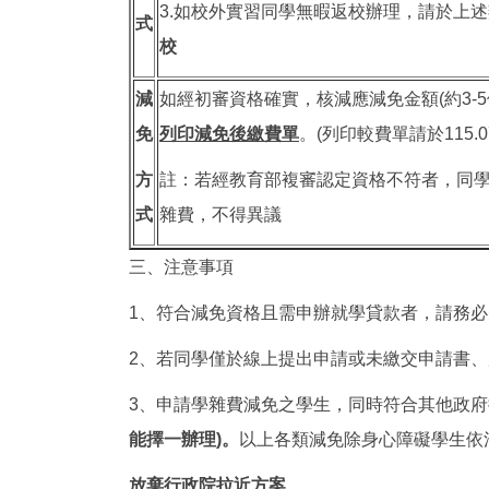
3.如校外實習同學無暇返校辦理，請於上
式
校
減
如經初審資格確實，核減應減免金額(約3-5
免
列印減免後繳費單
。(列印較費單請於115.0
方
註：若經教育部複審認定資格不符者，同
式
雜費，不得異議
三、注意事項
1、符合減免資格且需申辦就學貸款者，請務
2、若同學僅於線上提出申請或未繳交申請書
3、申請學雜費減免之學生，同時符合其他政府提
能擇一辦理
)
。
以上各類減免除身心障礙學生依
放棄行政院拉近方案