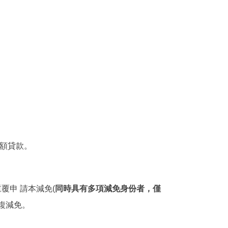
額貸款。
覆申 請本減免(
同時具有多項減免身份者，僅
複減免。