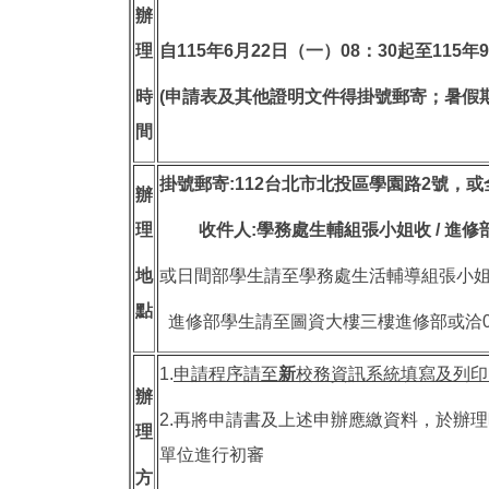
辦
理
自
115
年
6
月
22
日（一）
08
：
30
起至
115
年
9
時
(
申請表及其他證明文件得掛號郵寄；暑假
間
掛號郵寄
:
112
台北市北投區學園路
2
號，或
辦
理
收件人
:
學務處生輔組張小姐收
/
進修
地
或日間部學生請至學務處生活輔導組張小姐
點
進修部學生請至圖資大樓三樓進修部或洽02-28
1.
申請程序請至
新
校務資訊系統填寫及列印
辦
2.再將申請書及上述申辦應繳資料，於辦
理
單位進行初審
方