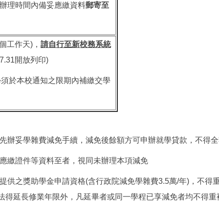
述辦理時間內備妥應繳資料
郵寄至
個工作天)，
請
自行至
新
校務系統
7.31開放列印)
學須於本校通知之限期內補繳交學
必先辦妥學雜費減免手續，減免後餘額方可申辦就學貸款，不得全
、應繳證件等資料至者，視同未辦理本項減免
供之獎助學金申請資格(含行政院減免學雜費3.5萬/年)，不得重
法得延長修業年限外，凡延畢者或同一學程已享減免者均不得重