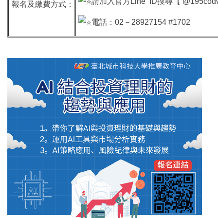
請加入官方Line ID搜尋【 @195c
報名及繳費方式：
電話：02－28927154 #1702