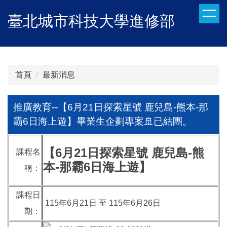
跳
臺北城市科技大學進修部
到
主
要
內
容
首頁
最新消息
區
推廣教育--【6月21日探索星號 鹿兒島-熊本-那
霸6日海上遊】畢業生企劃專案🚢已結團。
【6月21日探索星號 鹿兒島-熊
課程名
本-那霸6日海上遊】
稱：
課程日
115年6月21日 至 115年6月26日
期：