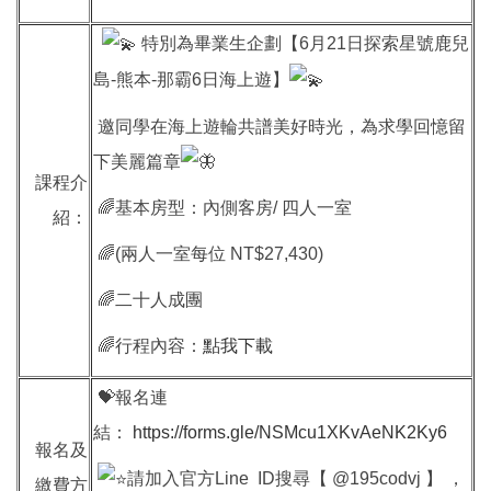
特別為畢業生企劃【6月21日探索星號鹿兒
島-熊本-那霸6日海上遊】
邀同學在海上遊輪共譜美好時光，為求學回憶留
下美麗篇章
課程介
🌈基本房型：內側客房/ 四人一室
紹：
🌈(兩人一室每位 NT$27,430)
🌈二十人成團
🌈行程內容：
點我下載
💝報名連
結：
https://forms.gle/NSMcu1XKvAeNK2Ky6
報名及
請加入官方Line ID搜尋【 @195codvj 】 ，
繳費方