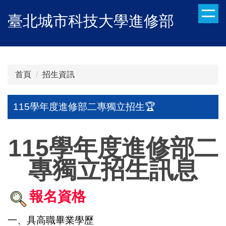
跳
臺北城市科技大學進修部
到
主
要
內
容
首頁
招生資訊
區
115學年度進修部二專獨立招生🏆
115學年度進修部二
專獨立招生訊息
報名資格
一、具高職畢業學歷