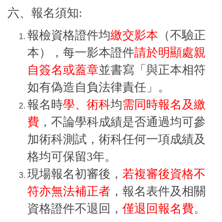
六、報名須知:
報檢資格證件均
繳交影本
（不驗正
本），每一影本證件
請於明顯處親
自簽名或蓋章
並書寫「與正本相符
如有偽造自負法律責任」。
報名時
學、術科
均
需同時報名及繳
費
，不論學科成績是否通過均可參
加術科測試，術科任何一項成績及
格均可保留3年。
現場報名初審後，
若複審後資格不
符亦無法補正者
，報名表件及相關
資格證件不退回，
僅退回報名費
。