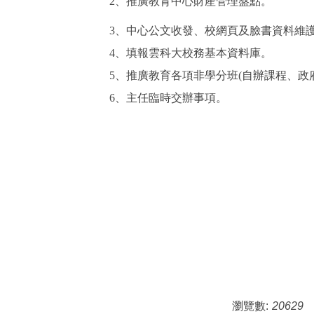
2
、
推廣教育中心財產管理盤點
。
3、
中心公文收發、校網頁及臉書資料維
4、
填報雲科大校務基本資料庫
。
5、
推廣教育各項非學分班
(
自辦課程、政
6、
主任臨時交辦事項
。
瀏覽數:
20629